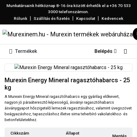
Munkatársaink hétköznap 8-16 óra között érhetők el a
+36 70 533
3000
telefonszámon.
|
|
|
Rólunk
Szállítás és fizetés
Kapcsolat
Kedvencek
Termékek
Belépés
Murexin Energy Mineral ragasztóhabarcs - 25
kg
A Murexin Energy Mineral ragasztóhabarcs egy gyárilag előkevert,
nagyon jó páraáteresztő képességű, ásványi ragasztóhabarcs
ásványgyapot hőszigetelő lemezek ragasztásához, valamint üvegszövet
beágyazáshoz, tapaszoláshoz illetve sima teherbíró vakolatokhoz- és
betonfelületekhez.
Cikkszám
Állapot
Mentés