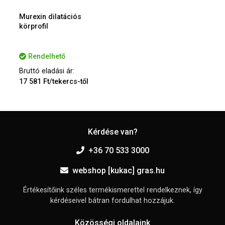
Murexin dilatációs
körprofil
Rendelhető
Bruttó eladási ár:
17 581 Ft/tekercs-től
Kérdése van?
+36 70 533 3000
webshop [kukac] gras.hu
Értékesítőink széles termékismerettel rendelkeznek, így
kérdéseivel bátran fordulhat hozzájuk.
Közösségi oldalaink