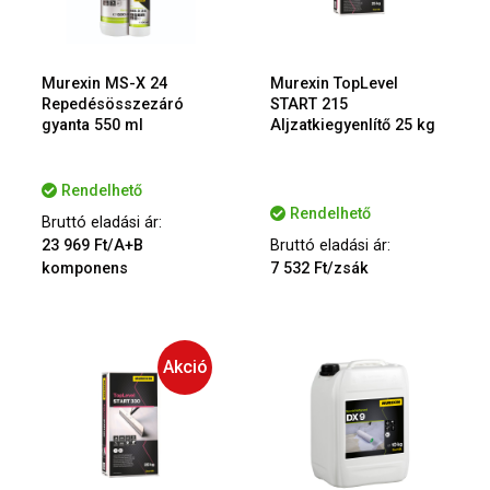
Murexin MS-X 24
Murexin TopLevel
Repedésösszezáró
START 215
gyanta 550 ml
Aljzatkiegyenlítő 25 kg
Rendelhető
Rendelhető
Bruttó eladási ár:
23 969 Ft/A+B
Bruttó eladási ár:
komponens
7 532 Ft/zsák
Akció