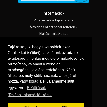
Információk
Adatkezelési tájékoztató
Általános szerződési feltételek
Elállási nyilatkozat
Impresszum
Tájékoztatjuk, hogy a weboldalunkon
Süti beállítások
Cookie-kat (sütiket) használunk az adatok
gyűjtésére a honlap megfelelő működésének
Menü
biztosítása, valamint a weboldal
Hírek, cikkek
minőségének javítása érdekében. Kérjük,
állítsa be, mely sütik használatához járul
Kapcsolat
hozzá, vagy fogadja el valamennyi sütit
Letölthető katalógusok
egyszerre.
Beállítások
Rólunk
További információt kérek
Szállítás és fizetés
Vásárlási feltételek