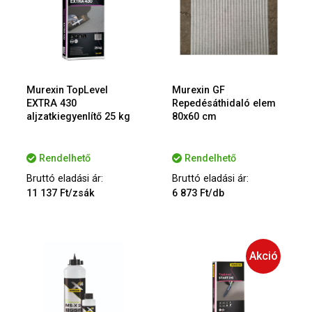
Murexin TopLevel
Murexin GF
EXTRA 430
Repedésáthidaló elem
aljzatkiegyenlítő 25 kg
80x60 cm
Rendelhető
Rendelhető
Bruttó eladási ár:
Bruttó eladási ár:
11 137 Ft/zsák
6 873 Ft/db
Akció