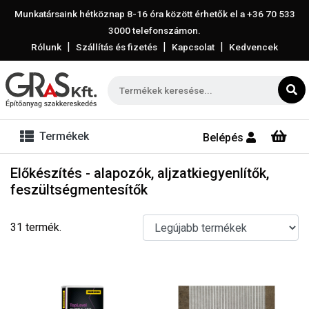
Munkatársaink hétköznap 8-16 óra között érhetők el a
+36 70 533
3000
telefonszámon.
|
|
|
Rólunk
Szállítás és fizetés
Kapcsolat
Kedvencek
Termékek
Belépés
Előkészítés - alapozók, aljzatkiegyenlítők,
feszültségmentesítők
31 termék.