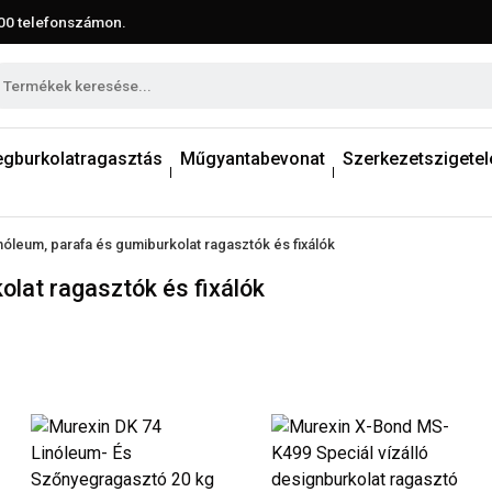
00
telefonszámon.
egburkolatragasztás
Műgyantabevonat
Szerkezetszigetel
 linóleum, parafa és gumiburkolat ragasztók és fixálók
kolat ragasztók és fixálók