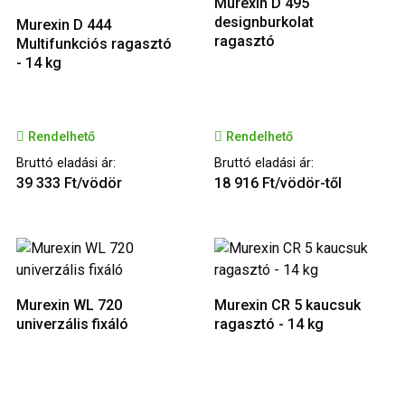
Murexin D 495
designburkolat
Murexin D 444
ragasztó
Multifunkciós ragasztó
- 14 kg
Rendelhető
Rendelhető
Bruttó eladási ár:
Bruttó eladási ár:
39 333 Ft/vödör
18 916 Ft/vödör-től
Murexin WL 720
Murexin CR 5 kaucsuk
univerzális fixáló
ragasztó - 14 kg