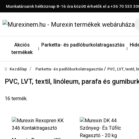
Munkatársaink hétköznap 8-16 óra között érhetők el a
+36 70 533 30
Akciós
Parketta- és padlóburkolatragasztás
Hid
termékek
/
Kezdőlap
Parketta- és padlóburkolatragasztás
PVC, LVT, textil,
PVC, LVT, textil, linóleum, parafa és gumibur
16 termék.