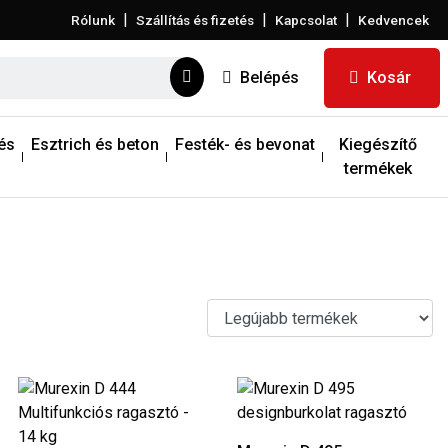
|
|
|
Rólunk
Szállítás és fizetés
Kapcsolat
Kedvencek
Belépés
Kosár
és
Esztrich és beton
Festék- és bevonat
Kiegészítő
termékek