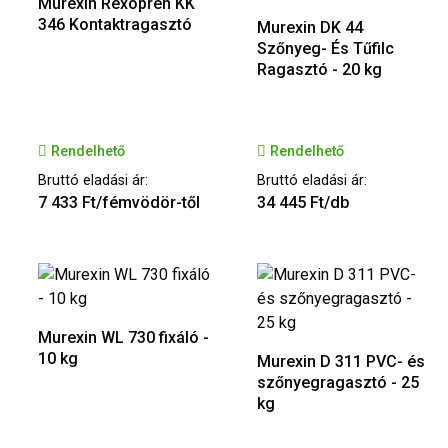
Murexin Rexopren KK
346 Kontaktragasztó
Murexin DK 44
Szőnyeg- És Tűfilc
Ragasztó - 20 kg
Rendelhető
Rendelhető
Bruttó eladási ár:
Bruttó eladási ár:
7 433 Ft/fémvödör-től
34 445 Ft/db
Murexin WL 730 fixáló -
10 kg
Murexin D 311 PVC- és
szőnyegragasztó - 25
kg