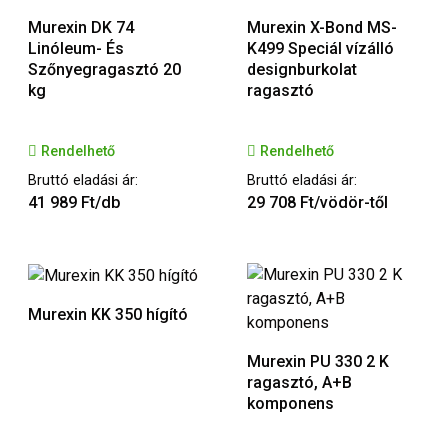
Murexin DK 74
Murexin X-Bond MS-
Linóleum- És
K499 Speciál vízálló
Szőnyegragasztó 20
designburkolat
kg
ragasztó
Rendelhető
Rendelhető
Bruttó eladási ár:
Bruttó eladási ár:
41 989 Ft/db
29 708 Ft/vödör-től
Murexin KK 350 hígító
Murexin PU 330 2 K
ragasztó, A+B
komponens