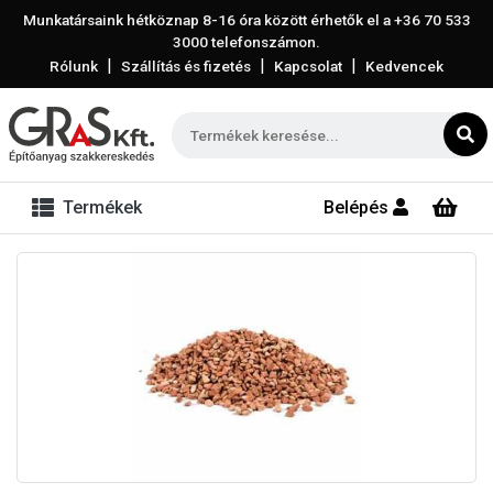
Munkatársaink hétköznap 8-16 óra között érhetők el a
+36 70 533
3000
telefonszámon.
|
|
|
Rólunk
Szállítás és fizetés
Kapcsolat
Kedvencek
Termékek
Belépés