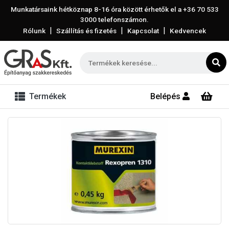
Munkatársaink hétköznap 8-16 óra között érhetők el a
+36 70 533
3000
telefonszámon.
|
|
|
Rólunk
Szállítás és fizetés
Kapcsolat
Kedvencek
Termékek
Belépés