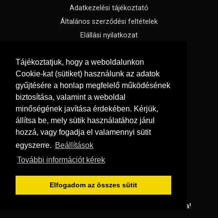
Adatkezelési tájékoztató
Általános szerződési feltételek
Elállási nyilatkozat
Impresszum
Tájékoztatjuk, hogy a weboldalunkon
Süti beállítások
Cookie-kat (sütiket) használunk az adatok
gyűjtésére a honlap megfelelő működésének
Menü
biztosítása, valamint a weboldal
Hírek, cikkek
minőségének javítása érdekében. Kérjük,
állítsa be, mely sütik használatához járul
Kapcsolat
hozzá, vagy fogadja el valamennyi sütit
Letölthető katalógusok
egyszerre.
Beállítások
Rólunk
További információt kérek
Szállítás és fizetés
Vásárlási feltételek
Elfogadom az összes sütit
© Copyright 2026
GRaS Kft.
Minden jog fenntartva!