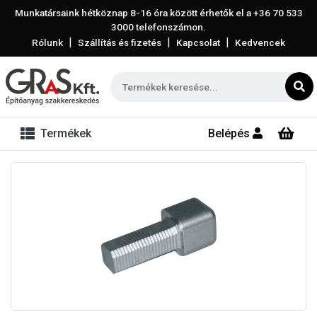
Munkatársaink hétköznap 8-16 óra között érhetők el a
+36 70 533
3000
telefonszámon.
|
|
|
Rólunk
Szállítás és fizetés
Kapcsolat
Kedvencek
Termékek
Belépés