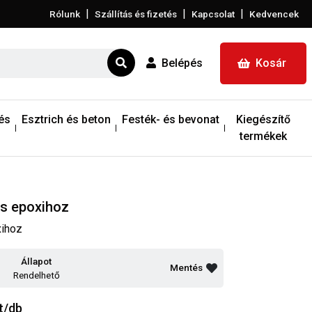
|
|
|
Rólunk
Szállítás és fizetés
Kapcsolat
Kedvencek
Belépés
Kosár
és
Esztrich és beton
Festék- és bevonat
Kiegészítő
termékek
s epoxihoz
xihoz
Állapot
Mentés
Rendelhető
t/db