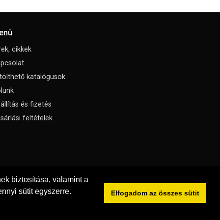
enü
rek, cikkek
pcsolat
tölthető katalógusok
lunk
állítás és fizetés
sárlási feltételek
k biztosítása, valamint a
nnyi sütit egyszerre.
Elfogadom az összes sütit