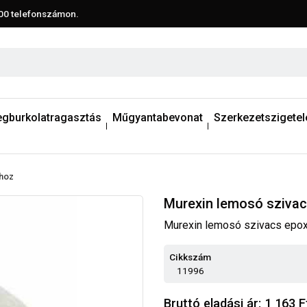
00
telefonszámon.
egburkolatragasztás
Műgyantabevonat
Szerkezetszigetel
ihoz
Murexin lemosó szivac
Murexin lemosó szivacs epo
Cikkszám
11996
Bruttó eladási ár: 1 163
F