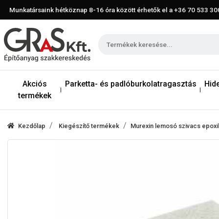
Munkatársaink hétköznap 8-16 óra között érhetők el a
+36 70 533 30
Akciós
Parketta- és padlóburkolatragasztás
Hid
termékek
Kezdőlap
Kiegészítő termékek
Murexin lemosó szivacs epox