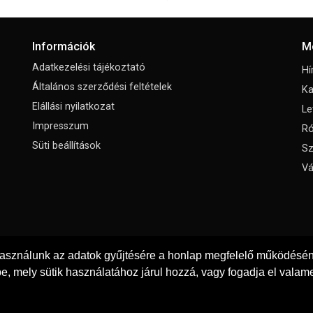
Információk
M
Adatkezelési tájékoztató
Hí
Általános szerződési feltételek
Ka
Elállási nyilatkozat
Le
Impresszum
Ró
Süti beállítások
Sz
Vá
használunk az adatok gyűjtésére a honlap megfelelő működéséne
e, mely sütik használatához járul hozzá, vagy fogadja el valame
© Copyright 2026
GRaS Kft.
Minden jog fenntartva!