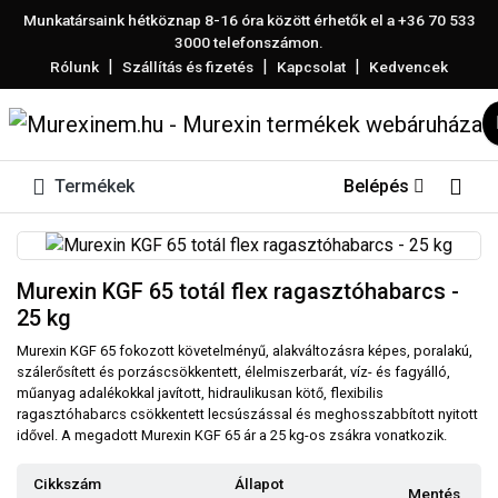
Munkatársaink hétköznap 8-16 óra között érhetők el a
+36 70 533
3000
telefonszámon.
|
|
|
Rólunk
Szállítás és fizetés
Kapcsolat
Kedvencek
Termékek
Belépés
Murexin KGF 65 totál flex ragasztóhabarcs -
25 kg
Murexin KGF 65 fokozott követelményű, alakváltozásra képes, poralakú,
szálerősített és porzáscsökkentett, élelmiszerbarát, víz- és fagyálló,
műanyag adalékokkal javított, hidraulikusan kötő, flexibilis
ragasztóhabarcs csökkentett lecsúszással és meghosszabbított nyitott
idővel. A megadott Murexin KGF 65 ár a 25 kg-os zsákra vonatkozik.
Cikkszám
Állapot
Mentés