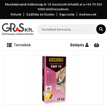
Munkatársaink hétköznap 8-16 óra között érhetők el a
+36 70 533
3000
telefonszámon.
|
|
|
Rólunk
Szállítás és fizetés
Kapcsolat
Kedvencek
Termékek
Belépés