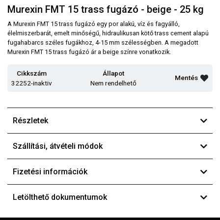
Murexin FMT 15 trass fugázó - beige - 25 kg
A Murexin FMT 15 trass fugázó egy por alakú, víz és fagyálló,
élelmiszerbarát, emelt minőségű, hidraulikusan kötő trass cement alapú
fugahabarcs széles fugákhoz, 4-15 mm szélességben. A megadott
Murexin FMT 15 trass fugázó ár a beige színre vonatkozik.
Cikkszám
Állapot
Mentés
32252-inaktiv
Nem rendelhető
Részletek
Szállítási, átvételi módok
Fizetési információk
Letölthető dokumentumok