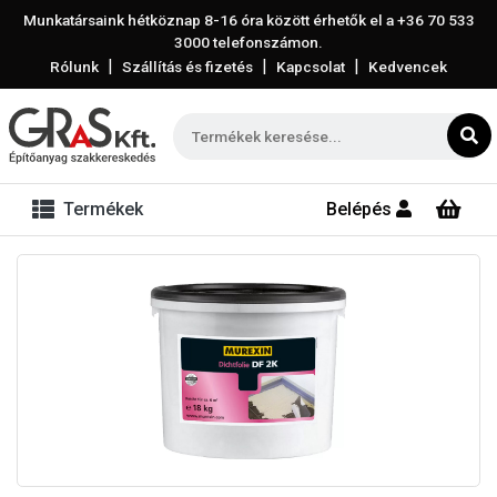
Munkatársaink hétköznap 8-16 óra között érhetők el a
+36 70 533
3000
telefonszámon.
|
|
|
Rólunk
Szállítás és fizetés
Kapcsolat
Kedvencek
Termékek
Belépés