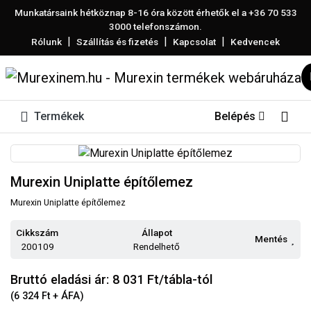
Munkatársaink hétköznap 8-16 óra között érhetők el a
+36 70 533
3000
telefonszámon.
|
|
|
Rólunk
Szállítás és fizetés
Kapcsolat
Kedvencek
Termékek
Belépés
Murexin Uniplatte építőlemez
Murexin Uniplatte építőlemez
Cikkszám
Állapot
Mentés
200109
Rendelhető
Bruttó eladási ár: 8 031
Ft/tábla-tól
(6 324 Ft + ÁFA)