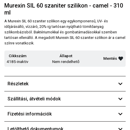
Murexin SIL 60 szaniter szilikon - camel - 310
ml
A Murexin SIL 60 szaniter szilikon egy egykomponensű, UV- és
időjárásálló, vízzáró, 20%-ig tartósan nyújtható tömítőanyag
szilikonbázisból. Baktériumokkal és gombatámadásokkal szemben
tartósan ellenálló. A megadott Murexin SIL 60 szaniter szilikon ár a camel
színre vonatkozik.
Cikkszám
Állapot
Mentés
4185-inaktiv
Nem rendelhető
Részletek
Szállítási, átvételi módok
Fizetési információk
Letölthető dokumentumok