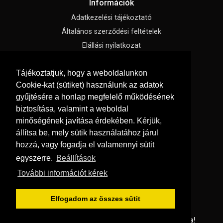
Információk
Adatkezelési tájékoztató
Általános szerződési feltételek
Elállási nyilatkozat
Impresszum
Tájékoztatjuk, hogy a weboldalunkon
Süti beállítások
Cookie-kat (sütiket) használunk az adatok
gyűjtésére a honlap megfelelő működésének
Menü
biztosítása, valamint a weboldal
Hírek, cikkek
minőségének javítása érdekében. Kérjük,
állítsa be, mely sütik használatához járul
Kapcsolat
hozzá, vagy fogadja el valamennyi sütit
Letölthető katalógusok
egyszerre.
Beállítások
Rólunk
További információt kérek
Szállítás és fizetés
Vásárlási feltételek
Elfogadom az összes sütit
© Copyright 2026
GRaS Kft.
Minden jog fenntartva!