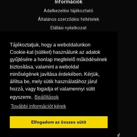
Információk
Adatkezelési tájékoztató
Általános szerződési feltételek
Elállási nyilatkozat
Impresszum
Tájékoztatjuk, hogy a weboldalunkon
Süti beállítások
Cookie-kat (sütiket) használunk az adatok
gyűjtésére a honlap megfelelő működésének
Menü
biztosítása, valamint a weboldal
Hírek, cikkek
minőségének javítása érdekében. Kérjük,
állítsa be, mely sütik használatához járul
Kapcsolat
hozzá, vagy fogadja el valamennyi sütit
Letölthető katalógusok
egyszerre.
Beállítások
Rólunk
További információt kérek
Szállítás és fizetés
Vásárlási feltételek
Elfogadom az összes sütit
© Copyright 2026
GRaS Kft.
Minden jog fenntartva!