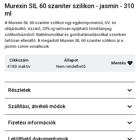
Murexin SIL 60 szaniter szilikon - jasmin - 310
ml
A Murexin SIL 60 szaniter szilikon egy egykomponensű, UV- és
időjárásálló, vízzáró, 20%-ig tartósan nyújtható tömítőanyag
szilikonbázisból. Baktériumokkal és gombatámadásokkal szemben
tartósan ellenálló. A megadott Murexin SIL 60 szaniter szilikon ár a
jázmin színre vonatkozik.
Cikkszám
Állapot
Mentés
4183-inaktiv
Nem rendelhető
Részletek
Szállítási, átvételi módok
Fizetési információk
Letölthető dokumentumok