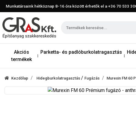
Munkatársaink hétköznap 8-16 óra között érhetők el a
+36 70 533 30
Akciós
Parketta- és padlóburkolatragasztás
Hid
termékek
/
Kezdőlap
Hidegburkolatragasztás
Fugázás
Murexin FM 60 Pr