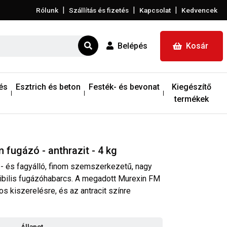
|
|
|
Rólunk
Szállítás és fizetés
Kapcsolat
Kedvencek
Belépés
Kosár
és
Esztrich és beton
Festék- és bevonat
Kiegészítő
termékek
fugázó - anthrazit - 4 kg
íz- és fagyálló, finom szemszerkezetű, nagy
xibilis fugázóhabarcs. A megadott Murexin FM
s kiszerelésre, és az antracit színre
Állapot