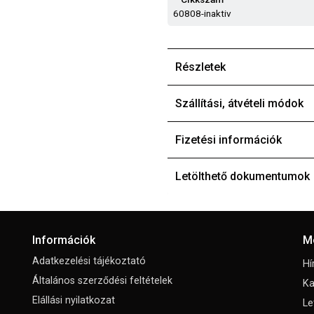
60808-inaktiv
Részletek
Szállítási, átvételi módok
Fizetési információk
Letölthető dokumentumok
Információk
M
Adatkezelési tájékoztató
Hí
Általános szerződési feltételek
Ka
Elállási nyilatkozat
Le