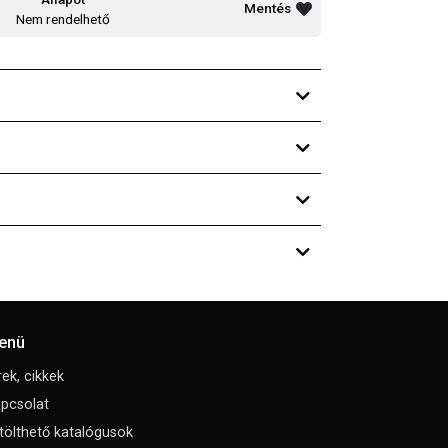
Mentés
Nem rendelhető
enü
rek, cikkek
pcsolat
tölthető katalógusok