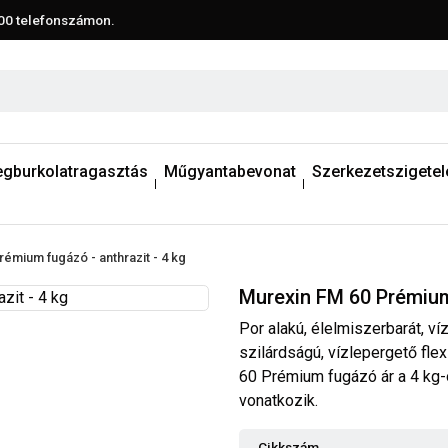
00
telefonszámon.
egburkolatragasztás
Műgyantabevonat
Szerkezetszigetel
émium fugázó - anthrazit - 4 kg
Murexin FM 60 Prémium 
Por alakú, élelmiszerbarát, v
szilárdságú, vízlepergető fle
60 Prémium fugázó ár a 4 kg-o
vonatkozik.
Cikkszám