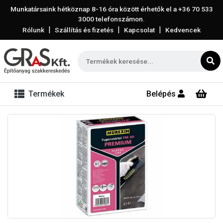
Munkatársaink hétköznap 8-16 óra között érhetők el a
+36 70 533
3000
telefonszámon.
|
|
|
Rólunk
Szállítás és fizetés
Kapcsolat
Kedvencek
Termékek
Belépés