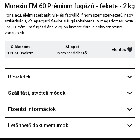
Murexin FM 60 Prémium fugázó - fekete - 2 kg
Por alakú, élelmiszerbarát, víz- és fagyálló, finom szemszerkezetű, nagy
szilárdságú, vízlepergető flexibilis fugázóhabarcs. A megadott Murexin
FM 60 Prémium fugázó ár a 2 kg-os kiszerelésre, a schwarz színre
vonatkozik.
Cikkszám
Állapot
Mentés
12058-inaktiv
Nem rendelhető
Részletek
Szállítási, átvételi módok
Fizetési információk
Letölthető dokumentumok