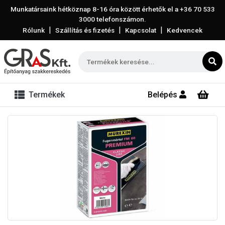
Munkatársaink hétköznap 8-16 óra között érhetők el a
+36 70 533
3000
telefonszámon.
|
|
|
Rólunk
Szállítás és fizetés
Kapcsolat
Kedvencek
Termékek
Belépés