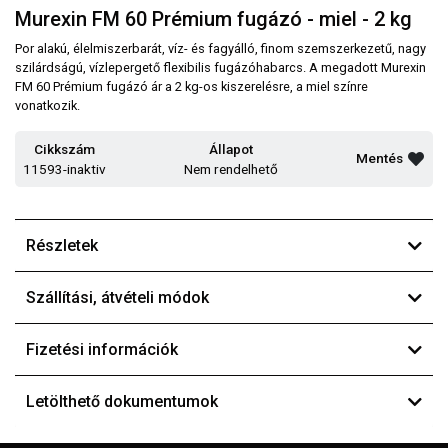
Murexin FM 60 Prémium fugázó - miel - 2 kg
Por alakú, élelmiszerbarát, víz- és fagyálló, finom szemszerkezetű, nagy
szilárdságú, vízlepergető flexibilis fugázóhabarcs. A megadott Murexin
FM 60 Prémium fugázó ár a 2 kg-os kiszerelésre, a miel színre
vonatkozik.
Cikkszám
Állapot
Mentés
11593-inaktiv
Nem rendelhető
Részletek
Szállítási, átvételi módok
Fizetési információk
Letölthető dokumentumok