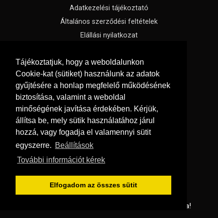
Adatkezelési tájékoztató
Általános szerződési feltételek
Elállási nyilatkozat
Impresszum
Tájékoztatjuk, hogy a weboldalunkon
Süti beállítások
Cookie-kat (sütiket) használunk az adatok
gyűjtésére a honlap megfelelő működésének
Menü
biztosítása, valamint a weboldal
Hírek, cikkek
minőségének javítása érdekében. Kérjük,
állítsa be, mely sütik használatához járul
Kapcsolat
hozzá, vagy fogadja el valamennyi sütit
Letölthető katalógusok
egyszerre.
Beállítások
Rólunk
További információt kérek
Szállítás és fizetés
Vásárlási feltételek
Elfogadom az összes sütit
© Copyright 2026
GRaS Kft.
Minden jog fenntartva!