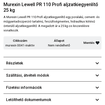
Murexin Lewell PR 110 Profi aljzatkiegyenlítő
25 kg
A Murexin Lewell PR 110 Profi aljzatkiegyenlítő egy poralakú, cement- és
műgyantadiszperzió tartalmú, feszültségmentes, hidraulikus kötésű
önterülő aljzatkiegyenlítő. A megadott ár a 25 kg-os kiszerelésre
vonatkozik.
Cikkszám
Állapot
Mentés
murexin 0041-inaktiv
Nem rendelhető
Részletek
Szállítási, átvételi módok
Fizetési információk
Letölthető dokumentumok