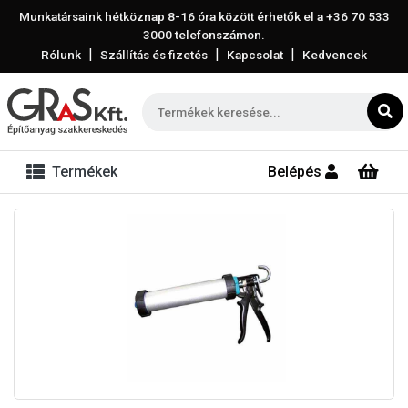
Munkatársaink hétköznap 8-16 óra között érhetők el a
+36 70 533
3000
telefonszámon.
|
|
|
Rólunk
Szállítás és fizetés
Kapcsolat
Kedvencek
Termékek
Belépés