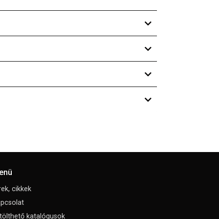
enü
rek, cikkek
pcsolat
tölthető katalógusok