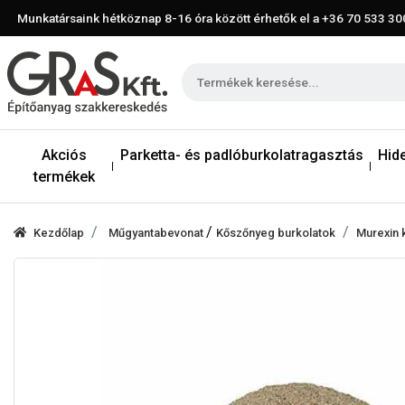
Munkatársaink hétköznap 8-16 óra között érhetők el a
+36 70 533 30
Akciós
Parketta- és padlóburkolatragasztás
Hid
termékek
/
Kezdőlap
Műgyantabevonat
Kőszőnyeg burkolatok
Murexin 