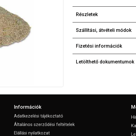
Részletek
Szállítási, átvételi módok
Fizetési információk
Letölthető dokumentumok
Információk
M
Adatkezelési tájékoztató
Hí
Általános szerződési feltételek
Ka
Elállási nyilatkozat
Le