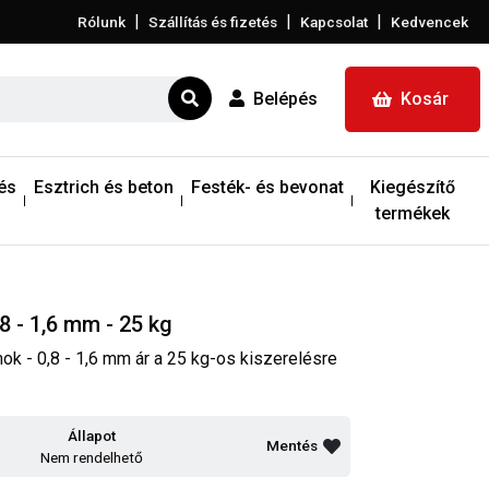
|
|
|
Rólunk
Szállítás és fizetés
Kapcsolat
Kedvencek
Belépés
Kosár
és
Esztrich és beton
Festék- és bevonat
Kiegészítő
termékek
 - 1,6 mm - 25 kg
k - 0,8 - 1,6 mm ár a 25 kg-os kiszerelésre
Állapot
Mentés
Nem rendelhető