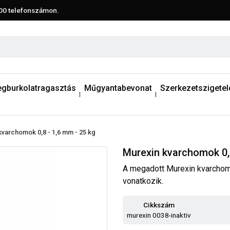
00
telefonszámon.
egburkolatragasztás
Műgyantabevonat
Szerkezetszigetel
kvarchomok 0,8 - 1,6 mm - 25 kg
Murexin kvarchomok 0,8
A megadott Murexin kvarchomo
vonatkozik.
Cikkszám
murexin 0038-inaktiv