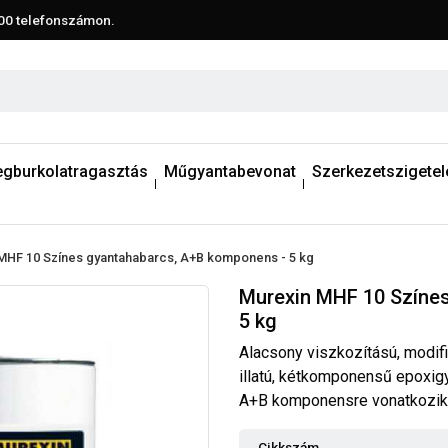
00
telefonszámon.
egburkolatragasztás
Műgyantabevonat
Szerkezetszigetel
MHF 10 Színes gyantahabarcs, A+B komponens - 5 kg
Murexin MHF 10 Színe
5 kg
Alacsony viszkozítású, modif
illatú, kétkomponensű epoxig
A+B komponensre vonatkozik
Cikkszám