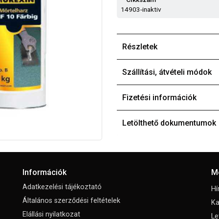
14903-inaktiv
Részletek
Szállítási, átvételi módok
Fizetési információk
Letölthető dokumentumok
Információk
M
Adatkezelési tájékoztató
Hí
Általános szerződési feltételek
Ka
Elállási nyilatkozat
Le