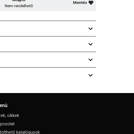
Mentés
Nem rendelhető
enü
rek, cikkek
pcsolat
tölthető katalógusok