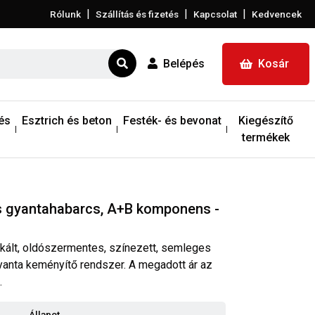
|
|
|
Rólunk
Szállítás és fizetés
Kapcsolat
Kedvencek
Belépés
Kosár
és
Esztrich és beton
Festék- és bevonat
Kiegészítő
termékek
s gyantahabarcs, A+B komponens -
ikált, oldószermentes, színezett, semleges
yanta keményítő rendszer. A megadott ár az
.
Állapot