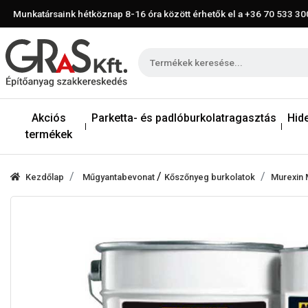
Munkatársaink hétköznap 8-16 óra között érhetők el a
+36 70 533 30
Akciós
Parketta- és padlóburkolatragasztás
Hid
termékek
/
Kezdőlap
Műgyantabevonat
Kőszőnyeg burkolatok
Murexin 