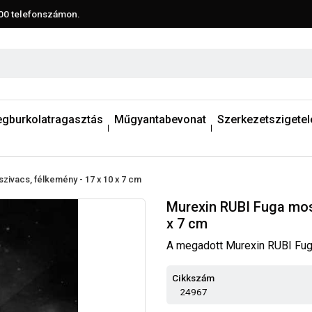
00
telefonszámon.
egburkolatragasztás
Műgyantabevonat
Szerkezetszigetel
zivacs, félkemény - 17 x 10 x 7 cm
Murexin RUBI Fuga mosó
x 7 cm
A megadott Murexin RUBI Fuga
Cikkszám
24967