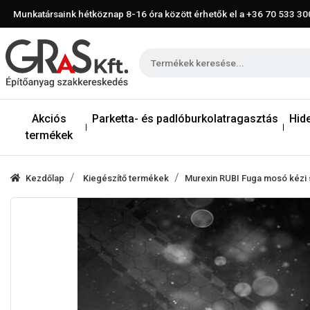
Munkatársaink hétköznap 8-16 óra között érhetők el a
+36 70 533 30
Akciós
Parketta- és padlóburkolatragasztás
Hid
termékek
Kezdőlap
Kiegészítő termékek
Murexin RUBI Fuga mosó kézi s