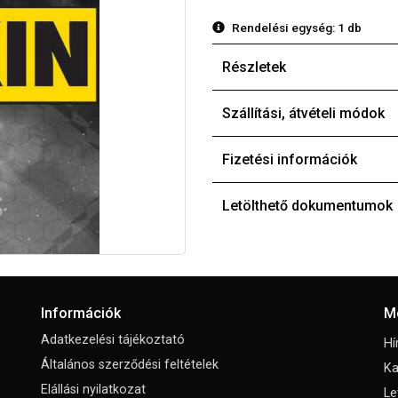
Rendelési egység:
1 db
Részletek
Szállítási, átvételi módok
Fizetési információk
Letölthető dokumentumok
Információk
M
Adatkezelési tájékoztató
Hí
Általános szerződési feltételek
Ka
Elállási nyilatkozat
Le