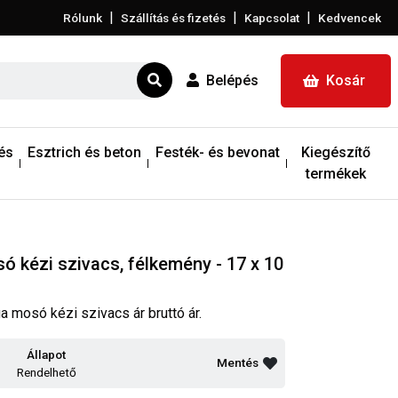
|
|
|
Rólunk
Szállítás és fizetés
Kapcsolat
Kedvencek
Belépés
Kosár
és
Esztrich és beton
Festék- és bevonat
Kiegészítő
termékek
 kézi szivacs, félkemény - 17 x 10
 mosó kézi szivacs ár bruttó ár.
Állapot
Mentés
Rendelhető