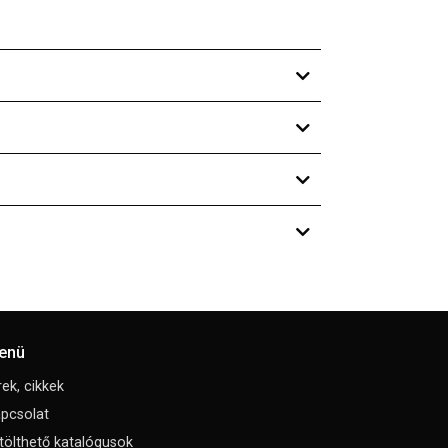
enü
rek, cikkek
pcsolat
tölthető katalógusok