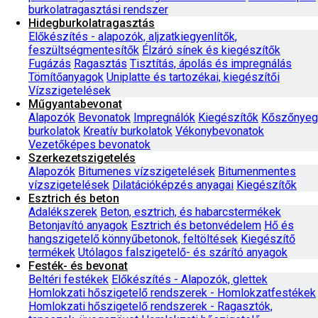
burkolatragasztási rendszer
Hidegburkolatragasztás
Előkészítés - alapozók, aljzatkiegyenlítők,
feszültségmentesítők
Élzáró sínek és kiegészítők
Fugázás
Ragasztás
Tisztítás, ápolás és impregnálás
Tömítőanyagok
Uniplatte és tartozékai, kiegészítői
Vízszigetelések
Műgyantabevonat
Alapozók
Bevonatok
Impregnálók
Kiegészítők
Kőszőnyeg
burkolatok
Kreatív burkolatok
Vékonybevonatok
Vezetőképes bevonatok
Szerkezetszigetelés
Alapozók
Bitumenes vízszigetelések
Bitumenmentes
vízszigetelések
Dilatációképzés anyagai
Kiegészítők
Esztrich és beton
Adalékszerek
Beton, esztrich, és habarcstermékek
Betonjavító anyagok
Esztrich és betonvédelem
Hő és
hangszigetelő könnyűbetonok, feltöltések
Kiegészítő
termékek
Utólagos falszigetelő- és szárító anyagok
Festék- és bevonat
Beltéri festékek
Előkészítés - Alapozók, glettek
Homlokzati hőszigetelő rendszerek - Homlokzatfestékek
Homlokzati hőszigetelő rendszerek - Ragasztók,