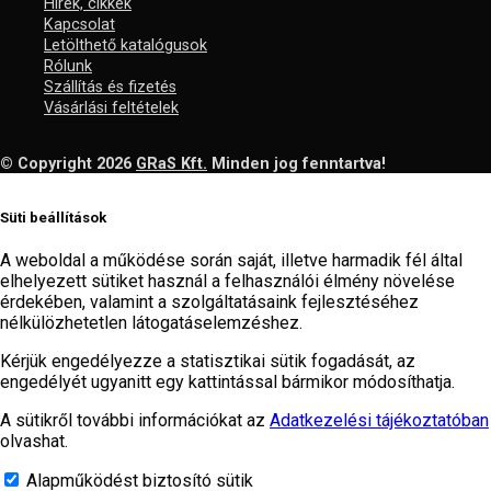
Hírek, cikkek
Kapcsolat
Letölthető katalógusok
Rólunk
Szállítás és fizetés
Vásárlási feltételek
© Copyright 2026
GRaS Kft.
Minden jog fenntartva!
Süti beállítások
A weboldal a működése során saját, illetve harmadik fél által
elhelyezett sütiket használ a felhasználói élmény növelése
érdekében, valamint a szolgáltatásaink fejlesztéséhez
nélkülözhetetlen látogatáselemzéshez.
Kérjük engedélyezze a statisztikai sütik fogadását, az
engedélyét ugyanitt egy kattintással bármikor módosíthatja.
A sütikről további információkat az
Adatkezelési tájékoztatóban
olvashat.
Alapműködést biztosító sütik