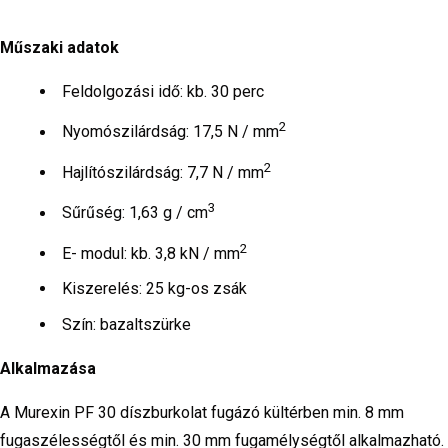
Műszaki adatok
Feldolgozási idő: kb. 30 perc
2
Nyomószilárdság: 17,5 N / mm
2
Hajlítószilárdság: 7,7 N / mm
3
Sűrűség: 1,63 g / cm
2
E- modul: kb. 3,8 kN / mm
Kiszerelés: 25 kg-os zsák
Szín: bazaltszürke
Alkalmazása
A Murexin PF 30 díszburkolat fugázó kültérben min. 8 mm
fugaszélességtől és min. 30 mm fugamélységtől alkalmazható.