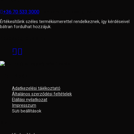
+36 70 533 3000
webshop [kukac] gras.hu
Értékesítőink széles termékismerettel rendelkeznek, így kérdéseivel
bátran fordulhat hozzájuk.
Közösségi oldalaink
Információk
Adatkezelési tájékoztató
Általános szerződési feltételek
Elállási nyilatkozat
Impresszum
Süti beállítások
Menü