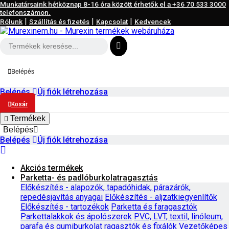
Munkatársaink hétköznap 8-16 óra között érhetők el a
+36 70 533 3000
telefonszámon.
|
|
|
Rólunk
Szállítás és fizetés
Kapcsolat
Kedvencek
Belépés
Belépés
Új fiók létrehozása
Kosár
Termékek
Belépés
Belépés
Új fiók létrehozása
Akciós termékek
Parketta- és padlóburkolatragasztás
Előkészítés - alapozók, tapadóhidak, párazárók,
repedésjavítás anyagai
Előkészítés - aljzatkiegyenlítők
Előkészítés - tartozékok
Parketta és faragasztók
Parkettalakkok és ápolószerek
PVC, LVT, textil, linóleum,
parafa és gumiburkolat ragasztók és fixálók
Vezetőképes