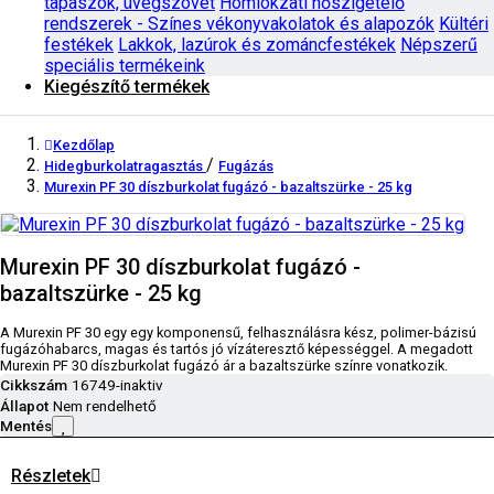
tapaszok, üvegszövet
Homlokzati hőszigetelő
rendszerek - Színes vékonyvakolatok és alapozók
Kültéri
festékek
Lakkok, lazúrok és zománcfestékek
Népszerű
speciális termékeink
Kiegészítő termékek
Kezdőlap
/
Hidegburkolatragasztás
Fugázás
Murexin PF 30 díszburkolat fugázó - bazaltszürke - 25 kg
Murexin PF 30 díszburkolat fugázó -
bazaltszürke - 25 kg
A Murexin PF 30 egy egy komponensű, felhasználásra kész, polimer-bázisú
fugázóhabarcs, magas és tartós jó vízáteresztő képességgel. A megadott
Murexin PF 30 díszburkolat fugázó ár a bazaltszürke színre vonatkozik.
Cikkszám
16749-inaktiv
Állapot
Nem rendelhető
Mentés
Részletek