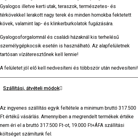
Gyalogos illetve kerti utak, teraszok, természetes- és
térkövekkel lerakott nagy terek és minden homokba fektetett
kövek, valamint lap- és klinkerburkolatok fugázására.
Gyalogosforgalomnál és családi házaknál kis terhelésű
személygépkocsik esetén is használható. Az alapfelületnek
tartósan vízáteresztőnek kell lennie!
A felületet jól elő kell nedvesíteni és többször után nedvesíteni!
Szállítási, átvételi módok
Az ingyenes szállítás egyik feltétele a minimum bruttó 317.500
Ft értékű vásárlás. Amennyiben a megrendelt termékek értéke
nem éri el a bruttó 317.500 Ft-ot, 19.000 Ft+ÁFA szállítási
költséget számítunk fel.