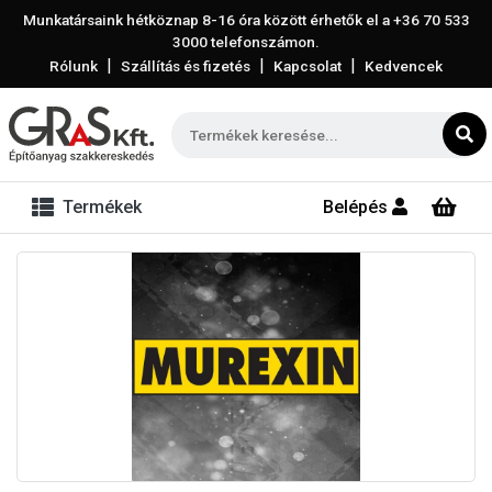
Munkatársaink hétköznap 8-16 óra között érhetők el a
+36 70 533
3000
telefonszámon.
|
|
|
Rólunk
Szállítás és fizetés
Kapcsolat
Kedvencek
Termékek
Belépés