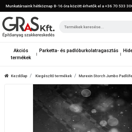
Munkatársaink hétköznap 8-16 óra között érhetők el a
+36 70 533 30
Akciós
Parketta- és padlóburkolatragasztás
Hid
termékek
Kezdőlap
Kiegészítő termékek
Murexin Storch Jumbo Padlófe