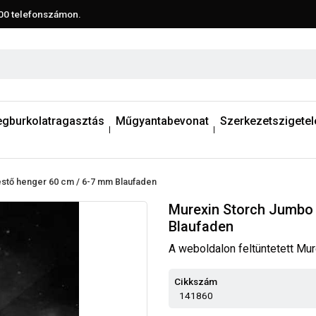
00
telefonszámon.
egburkolatragasztás
Műgyantabevonat
Szerkezetszigetel
stő henger 60 cm / 6-7 mm Blaufaden
Murexin Storch Jumbo 
Blaufaden
A weboldalon feltüntetett Mu
Cikkszám
141860