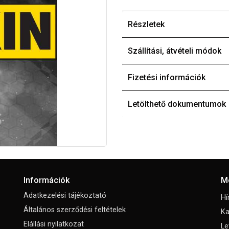
Részletek
Szállítási, átvételi módok
Fizetési információk
Letölthető dokumentumok
Információk
M
Adatkezelési tájékoztató
Hí
Általános szerződési feltételek
Ka
Elállási nyilatkozat
Le