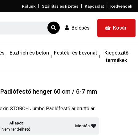
|
|
|
Rólunk
Szállítás és fizetés
Kapcsolat
Kedvencek
Belépés
Kosár
és
Esztrich és beton
Festék- és bevonat
Kiegészítő
termékek
Padlófestő henger 60 cm / 6-7 mm
rexin STORCH Jumbo Padlófestő ár bruttó ár.
Állapot
Mentés
Nem rendelhető