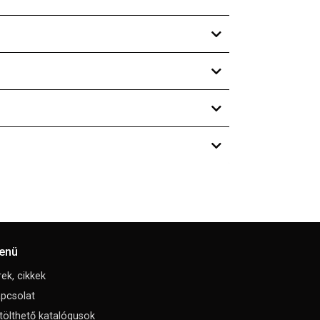
enü
rek, cikkek
pcsolat
tölthető katalógusok