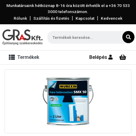
Munkatársaink hétköznap 8-16 óra között érhetők el a
+36 70 533
3000
telefonszámon.
|
|
|
Rólunk
Szállítás és fizetés
Kapcsolat
Kedvencek
Termékek
Belépés