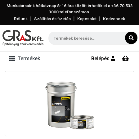
Munkatársaink hétköznap 8-16 óra között érhetők el a
+36 70 533
3000
telefonszámon.
|
|
|
Rólunk
Szállítás és fizetés
Kapcsolat
Kedvencek
Termékek
Belépés