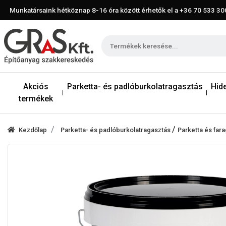
Munkatársaink hétköznap 8-16 óra között érhetők el a
+36 70 533 30
Akciós
Parketta- és padlóburkolatragasztás
Hid
termékek
/
Kezdőlap
Parketta- és padlóburkolatragasztás
Parketta és far