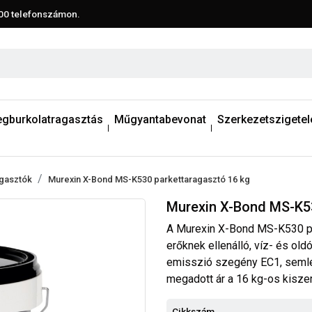
00
telefonszámon.
egburkolatragasztás
Műgyantabevonat
Szerkezetszigetel
agasztók
Murexin X-Bond MS-K530 parkettaragasztó 16 kg
Murexin X-Bond MS-K53
A Murexin X-Bond MS-K530 pa
erőknek ellenálló, víz- és ol
emisszió szegény EC1, seml
megadott ár a 16 kg-os kisze
Cikkszám