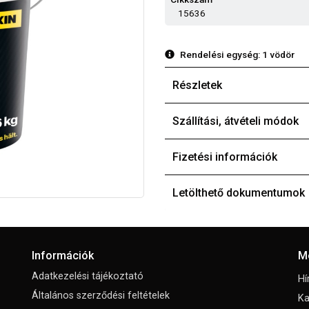
15636
Rendelési egység:
1 vödör
Részletek
Szállítási, átvételi módok
Fizetési információk
Letölthető dokumentumok
Információk
M
Adatkezelési tájékoztató
Hí
Általános szerződési feltételek
Ka