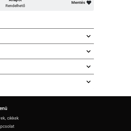
Mentés
Rendelhető
enü
rek, cikkek
pcsolat