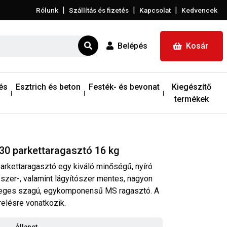
|
|
|
Rólunk
Szállítás és fizetés
Kapcsolat
Kedvencek
Belépés
Kosár
és
Esztrich és beton
Festék- és bevonat
Kiegészítő
termékek
0 parkettaragasztó 16 kg
rkettaragasztó egy kiváló minőségű, nyíró
dószer-, valamint lágyítószer mentes, nagyon
eges szagú, egykomponensű MS ragasztó. A
relésre vonatkozik.
Állapot