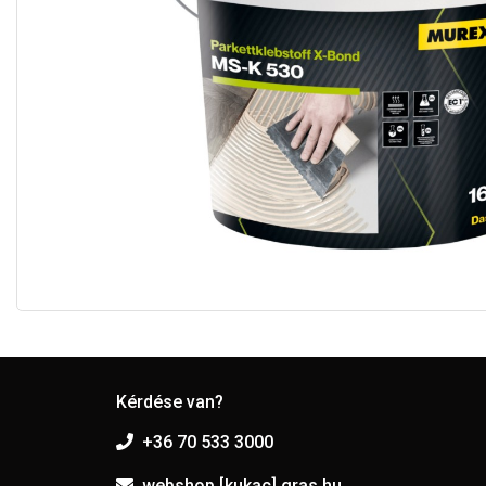
Kérdése van?
+36 70 533 3000
webshop [kukac] gras.hu