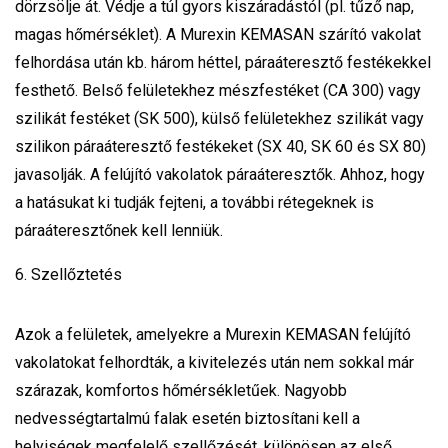
dörzsölje át. Védje a túl gyors kiszáradástól (pl. tűző nap,
magas hőmérséklet). A Murexin KEMASAN szárító vakolat
felhordása után kb. három héttel, páraáteresztő festékekkel
festhető. Belső felületekhez mészfestéket (CA 300) vagy
szilikát festéket (SK 500), külső felületekhez szilikát vagy
szilikon páraáteresztő festékeket (SX 40, SK 60 és SX 80)
javasolják. A felújító vakolatok páraáteresztők. Ahhoz, hogy
a hatásukat ki tudják fejteni, a további rétegeknek is
páraáteresztőnek kell lenniük.
6. Szellőztetés
Azok a felületek, amelyekre a Murexin KEMASAN felújító
vakolatokat felhordták, a kivitelezés után nem sokkal már
szárazak, komfortos hőmérsékletűek. Nagyobb
nedvességtartalmú falak esetén biztosítani kell a
helyiségek megfelelő szellőzését, különösen az első