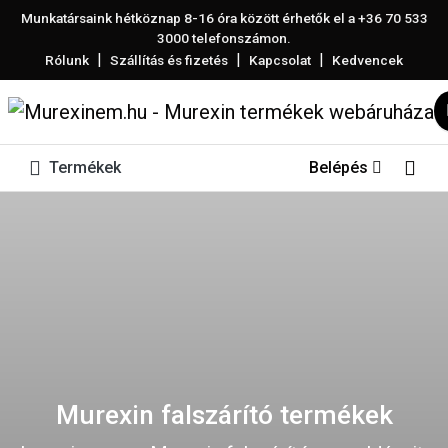
Munkatársaink hétköznap 8-16 óra között érhetők el a
+36 70 533
3000
telefonszámon.
|
|
|
Rólunk
Szállítás és fizetés
Kapcsolat
Kedvencek
Termékek
Belépés
Murexin falszárító termékek