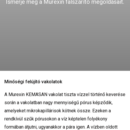
Ismerje meg a Murexin falszárító megoldásait.
Minőségi felújító vakolatok
A Murexin KEMASAN vakolat tiszta vízzel történő keverése
során a vakolatban nagy mennyiségű pórus képződik,
amelyeket mikrokapillárisok kötnek össze. Ezeken a
rendkívül szűk pórusokon a víz képtelen folyékony
formában átjutni, ugyanakkor a pára igen. A vízben oldott