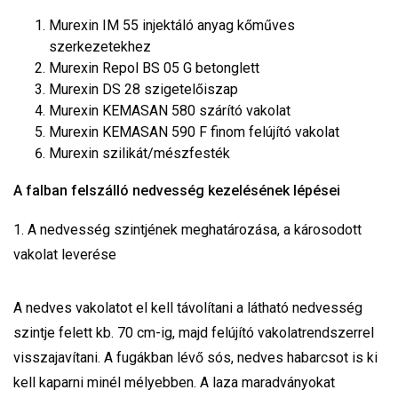
Murexin IM 55 injektáló anyag kőműves
szerkezetekhez
Murexin Repol BS 05 G betonglett
Murexin DS 28 szigetelőiszap
Murexin KEMASAN 580 szárító vakolat
Murexin KEMASAN 590 F finom felújító vakolat
Murexin szilikát/mészfesték
A falban felszálló nedvesség kezelésének lépései
1. A nedvesség szintjének meghatározása, a károsodott
vakolat leverése
A nedves vakolatot el kell távolítani a látható nedvesség
szintje felett kb. 70 cm-ig, majd felújító vakolatrendszerrel
visszajavítani. A fugákban lévő sós, nedves habarcsot is ki
kell kaparni minél mélyebben. A laza maradványokat