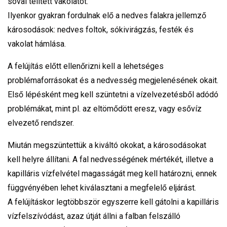
sóval telített vakolatot.
Ilyenkor gyakran fordulnak elő a nedves falakra jellemző
károsodások: nedves foltok, sókivirágzás, festék és
vakolat hámlása.
A felújítás előtt ellenőrizni kell a lehetséges
problémaforrásokat és a nedvesség megjelenésének okait.
Első lépésként meg kell szüntetni a vízelvezetésből adódó
problémákat, mint pl. az eltömődött eresz, vagy esővíz
elvezető rendszer.
Miután megszüntettük a kiváltó okokat, a károsodásokat
kell helyre állítani. A fal nedvességének mértékét, illetve a
kapilláris vízfelvétel magasságát meg kell határozni, ennek
függvényében lehet kiválasztani a megfelelő eljárást.
A felújításkor legtöbbször egyszerre kell gátolni a kapilláris
vízfelszívódást, azaz útját állni a falban felszálló