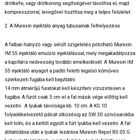
drótkefe, vagy drótkorong segítségével távolítsa el, majd
kompresszorral, levegővel tisztítsa meg a teljes felületet.
2. A Murexin injektáló anyag tubusainak felhelyezése
A falban hiányzó vagy sérült szigetelés pótolható Murexin
IM 55 injektáló emulzió injektálással, mely megakadályozza
a kapilláris nedvesség további emelkedését. A Murexin IM
55 injektáló anyagot a padló feletti legalsó kőműves
szerkezeti fugába kell bejuttatni.
14 mm átmérőjű furatokat kell készíteni vízszintesen a
fugába. A fúrót csak 5 cm-el a fal másik vége előttig kell
vezetni. A lyukak távolsága kb. 10 cm. A KS 10
folyadékelvezető pálcát ütközésig az SW 30 szívósarokba
kell tolni, és a kettőt együtt a fúrt lyukba kell vezetni. A fal
átitatódása után a lyukak lezárása Murexin Repol BS 05 G