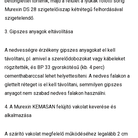
betonglettel történik, majd a felület a lyukak fölötti sorig
Murexin DS 28 szigetelőiszap kétrétegű felhordásával
szigetelendő.
3. Gipszes anyagok eltávolítása
A nedvességre érzékeny gipszes anyagokat el kell
távolítani, pl. amivel a szerelődobozokat vagy kábeleket
rögzítették, és BP 33 gyorskötésű (kb. 4 perc)
cementhabarccsal lehet helyettesíteni. A nedves falakon a
glettelt réteget is el kell távolítani, semmilyen gipszes
anyagot nem szabad nedves falakon használni.
4. A Murexin KEMASAN felújító vakolat keverése és
alkalmazása
A szárító vakolat megfelelő működéséhez legalább 2 cm