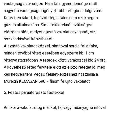
vastagság szükséges. Ha a fal egyenetlensége ettől
nagyobb vastagságot igényel, több rétegben dolgozunk.
Kötésben rakott, fugázott tégla falon nem szükséges
gúzoló alkalmazása. Sima felületeknél szükséges
előfröcskölés, melyet a javító vakolat anyagából, víz
hozzáadásával készíthet el.
A szárító vakolatot kézzel, simítóval hordja fel a falra,
minden további réteg esetében egyszerre kb. 1 cm
rétegvastagságban. A rétegek közti várakozási idő 24 óra.
A következő réteg felvitele előtt az előző réteget jól meg
kell nedvesíteni. Végső felületképzéshez használja a
Murexin KEMASAN 590 F finom felújító vakolatot.
5. Festés páraáteresztő festékkel
Amikor a vakolatréteg már köt, fa, vagy műanyag simítóval