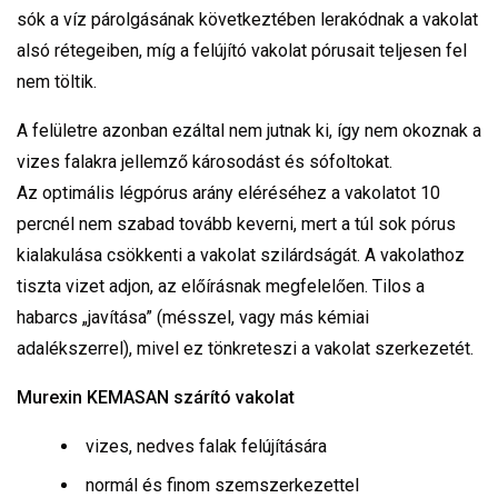
sók a víz párolgásának következtében lerakódnak a vakolat
alsó rétegeiben, míg a felújító vakolat pórusait teljesen fel
nem töltik.
A felületre azonban ezáltal nem jutnak ki, így nem okoznak a
vizes falakra jellemző károsodást és sófoltokat.
Az optimális légpórus arány eléréséhez a vakolatot 10
percnél nem szabad tovább keverni, mert a túl sok pórus
kialakulása csökkenti a vakolat szilárdságát. A vakolathoz
tiszta vizet adjon, az előírásnak megfelelően. Tilos a
habarcs „javítása” (mésszel, vagy más kémiai
adalékszerrel), mivel ez tönkreteszi a vakolat szerkezetét.
Murexin KEMASAN szárító vakolat
vizes, nedves falak felújítására
normál és finom szemszerkezettel