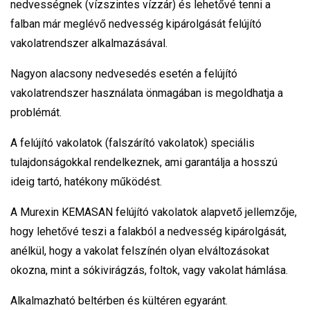
nedvességnek (vízszintes vízzár) és lehetővé tenni a
falban már meglévő nedvesség kipárolgását felújító
vakolatrendszer alkalmazásával.
Nagyon alacsony nedvesedés esetén a felújító
vakolatrendszer használata önmagában is megoldhatja a
problémát.
A felújító vakolatok (falszárító vakolatok) speciális
tulajdonságokkal rendelkeznek, ami garantálja a hosszú
ideig tartó, hatékony működést.
A Murexin KEMASAN felújító vakolatok alapvető jellemzője,
hogy lehetővé teszi a falakból a nedvesség kipárolgását,
anélkül, hogy a vakolat felszínén olyan elváltozásokat
okozna, mint a sókivirágzás, foltok, vagy vakolat hámlása.
Alkalmazható beltérben és kültéren egyaránt.