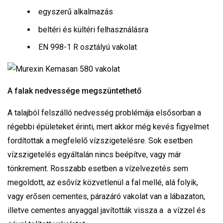
egyszerű alkalmazás
beltéri és kültéri felhasználásra
EN 998-1 R osztályú vakolat
A falak nedvessége megszüntethető
A talajból felszálló nedvesség problémája elsősorban a
régebbi épületeket érinti, mert akkor még kevés figyelmet
fordítottak a megfelelő vízszigetelésre. Sok esetben
vízszigetelés egyáltalán nincs beépítve, vagy már
tönkrement. Rosszabb esetben a vízelvezetés sem
megoldott, az esővíz közvetlenül a fal mellé, alá folyik,
vagy erősen cementes, párazáró vakolat van a lábazaton,
illetve cementes anyaggal javították vissza a a vízzel és